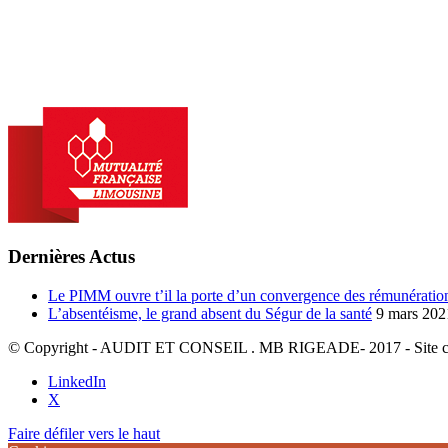
Dernières Actus
Le PIMM ouvre t’il la porte d’un convergence des rémunérations
L’absentéisme, le grand absent du Ségur de la santé
9 mars 202
© Copyright - AUDIT ET CONSEIL . MB RIGEADE- 2017 - Site c
LinkedIn
X
Faire défiler vers le haut