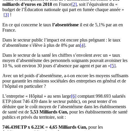
milliards d’euros en 2018
en France
[2]
, soit l’équivalent du «
budget de l’Éducation nationale qui part en fumée chaque année »
[3]
!
En ce qui concerne le taux
l’absentéisme
il est de 5,1% par an en
France.
Dans le secteur public l’impact est encore plus prégnant : le taux
d’absentéisme s’élève à plus de 8% par an
[4]
.
Dans le secteur de la santé les chiffres s’envolent avec un « taux
moyen d’absentéisme des personnels soignants pouvait avoisiner les
10 %, soit environ 30 jours d’absence par agent et par an »
[5]
.
Avec un tel poids d’absentéisme, a-t-on encore les moyens suffisants
pour garantir les missions sociétales des entreprises en général et de
l’hôpital en particulier ?
L’entreprise « Hôpital » au sens large
[6]
comptant 998.693 salariés
ETP (dont 746 439 dans le secteur public), on peut tenter d’en
déduire que le coût moyen de l’absentéisme dans les établissements
de santé est de
5,53 Milliards €/an,
pour les établissements de santé
publics et privés du territoire, soit :
746.439ETP x 6.223€ = 4,65 Milliards €/an,
pour les