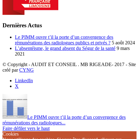
Dernières Actus
Le PIMM ouvre t’il la porte d’un convergence des
rémunérations des radiologues publics et privés ?
5 août 2024
L’absentéisme, le grand absent du Ségur de la santé
9 mars
2021
© Copyright - AUDIT ET CONSEIL . MB RIGEADE- 2017 - Site
créé par
CYNG
LinkedIn
X
Le PIMM ouvre t’il la porte d’un convergence des
rémunérations des radiologues...
Faire défiler vers le haut
Cookies