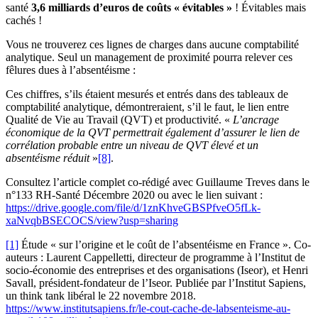
santé
3,6 milliards d’euros de coûts « évitables »
! Évitables mais
cachés !
Vous ne trouverez ces lignes de charges dans aucune comptabilité
analytique. Seul un management de proximité pourra relever ces
fêlures dues à l’absentéisme :
Ces chiffres, s’ils étaient mesurés et entrés dans des tableaux de
comptabilité analytique, démontreraient, s’il le faut, le lien entre
Qualité de Vie au Travail (QVT) et productivité. «
L’ancrage
économique de la QVT permettrait également d’assurer le lien de
corrélation probable entre un niveau de QVT élevé et un
absentéisme réduit
»
[8]
.
Consultez l’article complet co-rédigé avec Guillaume Treves dans le
n°133 RH-Santé Décembre 2020 ou avec le lien suivant :
https://drive.google.com/file/d/1znKhveGBSPfveO5fLk-
xaNvqbBSECOCS/view?usp=sharing
[1]
Étude « sur l’origine et le coût de l’absentéisme en France ». Co-
auteurs : Laurent Cappelletti, directeur de programme à l’Institut de
socio-économie des entreprises et des organisations (Iseor), et Henri
Savall, président-fondateur de l’Iseor. Publiée par l’Institut Sapiens,
un think tank libéral le 22 novembre 2018.
https://www.institutsapiens.fr/le-cout-cache-de-labsenteisme-au-