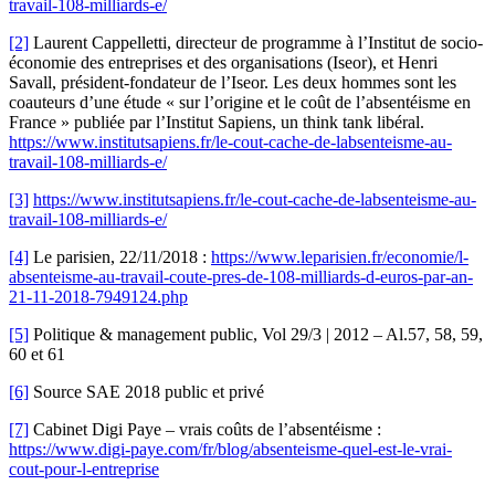
travail-108-milliards-e/
[2]
Laurent Cappelletti, directeur de programme à l’Institut de socio-
économie des entreprises et des organisations (Iseor), et Henri
Savall, président-fondateur de l’Iseor. Les deux hommes sont les
coauteurs d’une étude « sur l’origine et le coût de l’absentéisme en
France » publiée par l’Institut Sapiens, un think tank libéral.
https://www.institutsapiens.fr/le-cout-cache-de-labsenteisme-au-
travail-108-milliards-e/
[3]
https://www.institutsapiens.fr/le-cout-cache-de-labsenteisme-au-
travail-108-milliards-e/
[4]
Le parisien, 22/11/2018 :
https://www.leparisien.fr/economie/l-
absenteisme-au-travail-coute-pres-de-108-milliards-d-euros-par-an-
21-11-2018-7949124.php
[5]
Politique & management public, Vol 29/3 | 2012 – Al.57, 58, 59,
60 et 61
[6]
Source SAE 2018 public et privé
[7]
Cabinet Digi Paye – vrais coûts de l’absentéisme :
https://www.digi-paye.com/fr/blog/absenteisme-quel-est-le-vrai-
cout-pour-l-entreprise